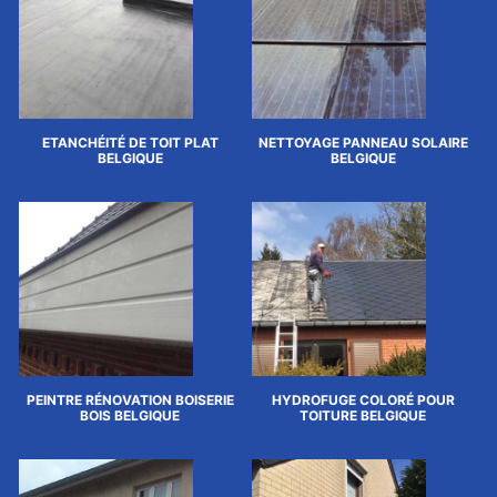
ETANCHÉITÉ DE TOIT PLAT
NETTOYAGE PANNEAU SOLAIRE
BELGIQUE
BELGIQUE
PEINTRE RÉNOVATION BOISERIE
HYDROFUGE COLORÉ POUR
BOIS BELGIQUE
TOITURE BELGIQUE