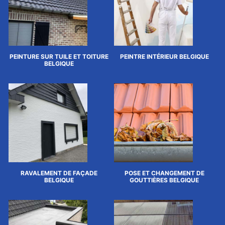
PEINTURE SUR TUILE ET TOITURE
PEINTRE INTÉRIEUR BELGIQUE
BELGIQUE
RAVALEMENT DE FAÇADE
POSE ET CHANGEMENT DE
BELGIQUE
GOUTTIÈRES BELGIQUE