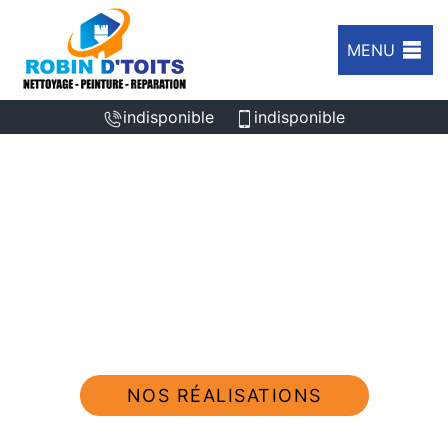
MENU
indisponible
indisponible
ENTREPRISE PEINTURE ET
DÉCAPAGE DE VOLET WALHAIN
1457
Nous intervenons 24h/24 sur 7j/7 en cas
d'urgence
NOS RÉALISATIONS