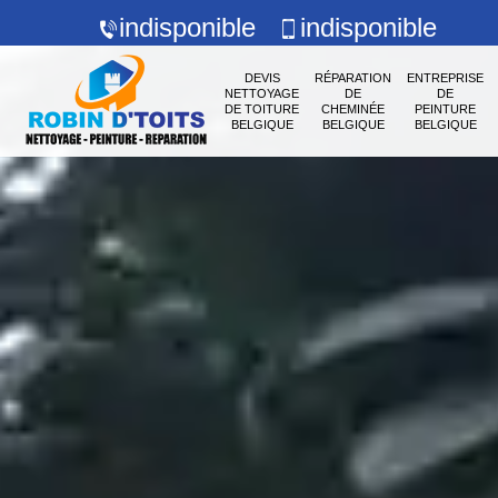
indisponible
indisponible
DEVIS
RÉPARATION
ENTREPRISE
NETTOYAGE
DE
DE
DE TOITURE
CHEMINÉE
PEINTURE
BELGIQUE
BELGIQUE
BELGIQUE