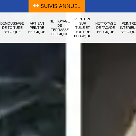
SUIVIS ANNUEL
PEINTURE
NETTOYAGE
DÉMOUSSAGE
ARTISAN
SUR
NETTOYAGE
PEINTRE
DE
DE TOITURE
PEINTRE
TUILE ET
DE FAÇADE
INTÉRIEU
TERRASSE
BELGIQUE
BELGIQUE
TOITURE
BELGIQUE
BELGIQU
BELGIQUE
BELGIQUE