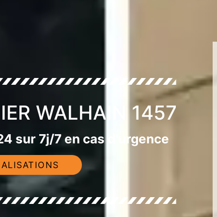
IER WALHAIN 1457
4 sur 7j/7 en cas d'urgence
ALISATIONS