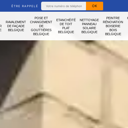
ÊTRE RAPPELÉ
POSE ET
PEINTRE
ETANCHÉITÉ
NETTOYAGE
RAVALEMENT
CHANGEMENT
RÉNOVATION
DE TOIT
PANNEAU
R
DE FAÇADE
DE
BOISERIE
PLAT
SOLAIRE
E
BELGIQUE
GOUTTIÈRES
BOIS
BELGIQUE
BELGIQUE
BELGIQUE
BELGIQUE