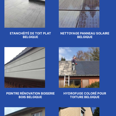
ETANCHÉITÉ DE TOIT PLAT
NETTOYAGE PANNEAU SOLAIRE
BELGIQUE
BELGIQUE
PEINTRE RÉNOVATION BOISERIE
HYDROFUGE COLORÉ POUR
BOIS BELGIQUE
TOITURE BELGIQUE