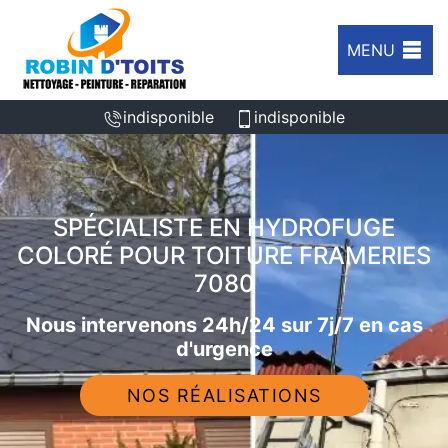
MENU
indisponible
indisponible
SPÉCIALISTE EN HYDROFUGE
COLORÉ POUR TOITURE FRAMERIES
7080
Nous intervenons 24h/24 sur 7j/7 en cas
d'urgence
NOS RÉALISATIONS