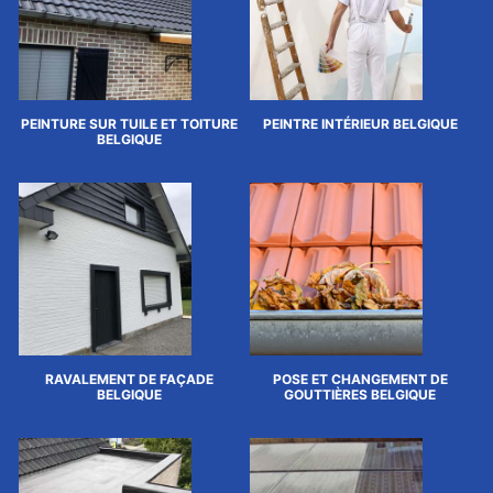
PEINTURE SUR TUILE ET TOITURE
PEINTRE INTÉRIEUR BELGIQUE
BELGIQUE
RAVALEMENT DE FAÇADE
POSE ET CHANGEMENT DE
BELGIQUE
GOUTTIÈRES BELGIQUE