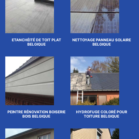
ETANCHÉITÉ DE TOIT PLAT
NETTOYAGE PANNEAU SOLAIRE
BELGIQUE
BELGIQUE
PEINTRE RÉNOVATION BOISERIE
HYDROFUGE COLORÉ POUR
BOIS BELGIQUE
TOITURE BELGIQUE