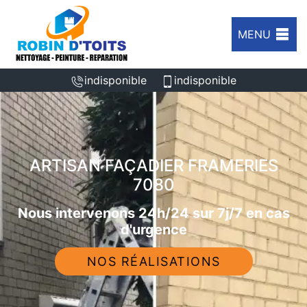
MENU
indisponible
indisponible
ARTISAN FAÇADIER FRAMERIES
7080
Nous intervenons 24h/24 sur 7j/7 en cas
d'urgence
NOS RÉALISATIONS