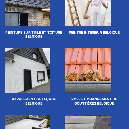
PEINTURE SUR TUILE ET TOITURE
PEINTRE INTÉRIEUR BELGIQUE
BELGIQUE
RAVALEMENT DE FAÇADE
POSE ET CHANGEMENT DE
BELGIQUE
GOUTTIÈRES BELGIQUE