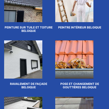
PEINTURE SUR TUILE ET TOITURE
PEINTRE INTÉRIEUR BELGIQUE
BELGIQUE
RAVALEMENT DE FAÇADE
POSE ET CHANGEMENT DE
BELGIQUE
GOUTTIÈRES BELGIQUE