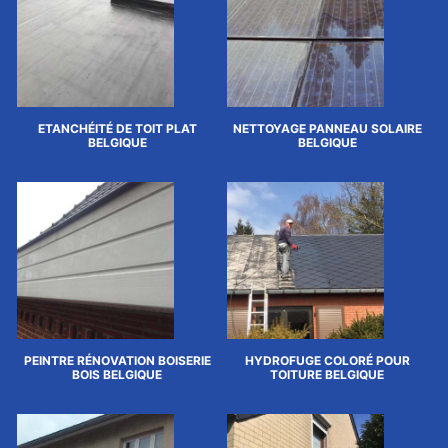
ETANCHÉITÉ DE TOIT PLAT
NETTOYAGE PANNEAU SOLAIRE
BELGIQUE
BELGIQUE
PEINTRE RÉNOVATION BOISERIE
HYDROFUGE COLORÉ POUR
BOIS BELGIQUE
TOITURE BELGIQUE