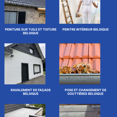
PEINTURE SUR TUILE ET TOITURE
PEINTRE INTÉRIEUR BELGIQUE
BELGIQUE
RAVALEMENT DE FAÇADE
POSE ET CHANGEMENT DE
BELGIQUE
GOUTTIÈRES BELGIQUE