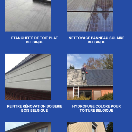
ETANCHÉITÉ DE TOIT PLAT
NETTOYAGE PANNEAU SOLAIRE
BELGIQUE
BELGIQUE
PEINTRE RÉNOVATION BOISERIE
HYDROFUGE COLORÉ POUR
BOIS BELGIQUE
TOITURE BELGIQUE