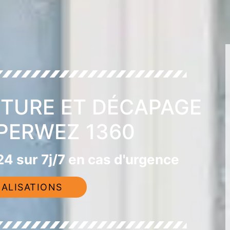
NTURE ET DÉCAPAGE
 PERWEZ 1360
4 sur 7j/7 en cas d'urgence
ALISATIONS