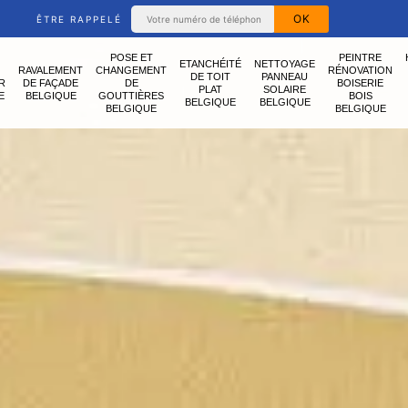
ÊTRE RAPPELÉ
POSE ET
PEINTRE
ETANCHÉITÉ
NETTOYAGE
RAVALEMENT
CHANGEMENT
RÉNOVATION
DE TOIT
PANNEAU
R
DE FAÇADE
DE
BOISERIE
PLAT
SOLAIRE
E
BELGIQUE
GOUTTIÈRES
BOIS
BELGIQUE
BELGIQUE
BELGIQUE
BELGIQUE