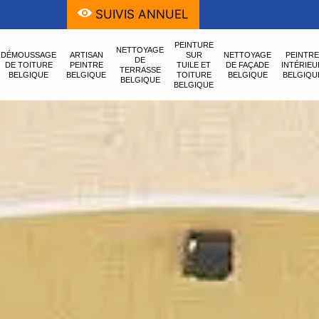
SUIVIS ANNUEL
PEINTURE
NETTOYAGE
DÉMOUSSAGE
ARTISAN
SUR
NETTOYAGE
PEINTRE
DE
DE TOITURE
PEINTRE
TUILE ET
DE FAÇADE
INTÉRIEU
TERRASSE
BELGIQUE
BELGIQUE
TOITURE
BELGIQUE
BELGIQU
BELGIQUE
BELGIQUE