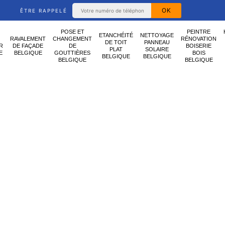
ÊTRE RAPPELÉ
POSE ET
PEINTRE
ETANCHÉITÉ
NETTOYAGE
RAVALEMENT
CHANGEMENT
RÉNOVATION
DE TOIT
PANNEAU
R
DE FAÇADE
DE
BOISERIE
PLAT
SOLAIRE
E
BELGIQUE
GOUTTIÈRES
BOIS
BELGIQUE
BELGIQUE
BELGIQUE
BELGIQUE