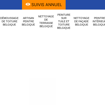
SUIVIS ANNUEL
PEINTURE
NETTOYAGE
DÉMOUSSAGE
ARTISAN
SUR
NETTOYAGE
PEINTRE
DE
DE TOITURE
PEINTRE
TUILE ET
DE FAÇADE
INTÉRIEU
TERRASSE
BELGIQUE
BELGIQUE
TOITURE
BELGIQUE
BELGIQU
BELGIQUE
BELGIQUE