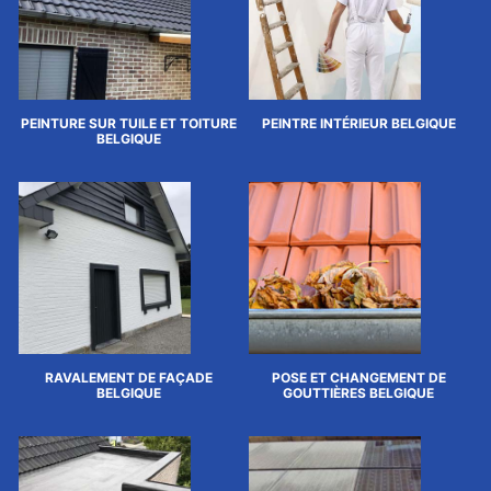
PEINTURE SUR TUILE ET TOITURE
PEINTRE INTÉRIEUR BELGIQUE
BELGIQUE
RAVALEMENT DE FAÇADE
POSE ET CHANGEMENT DE
BELGIQUE
GOUTTIÈRES BELGIQUE