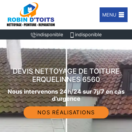
MENU
indisponible
indisponible
DEVIS NETTOYAGE DE TOITURE
ERQUELINNES 6560
Nous intervenons 24h/24 sur 7j/7 en cas
d'urgence
NOS RÉALISATIONS