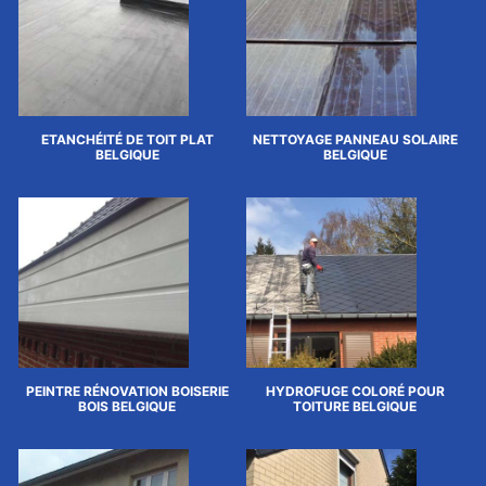
ETANCHÉITÉ DE TOIT PLAT
NETTOYAGE PANNEAU SOLAIRE
BELGIQUE
BELGIQUE
PEINTRE RÉNOVATION BOISERIE
HYDROFUGE COLORÉ POUR
BOIS BELGIQUE
TOITURE BELGIQUE