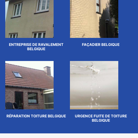
ENTREPRISE DE RAVALEMENT
FAÇADIER BELGIQUE
BELGIQUE
RÉPARATION TOITURE BELGIQUE
URGENCE FUITE DE TOITURE
BELGIQUE