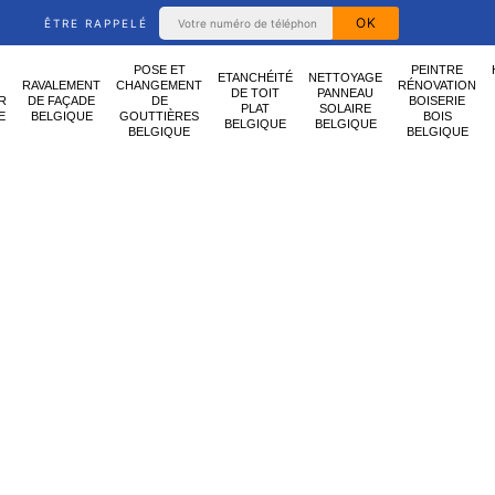
ÊTRE RAPPELÉ
POSE ET
PEINTRE
ETANCHÉITÉ
NETTOYAGE
RAVALEMENT
CHANGEMENT
RÉNOVATION
DE TOIT
PANNEAU
R
DE FAÇADE
DE
BOISERIE
PLAT
SOLAIRE
E
BELGIQUE
GOUTTIÈRES
BOIS
BELGIQUE
BELGIQUE
BELGIQUE
BELGIQUE