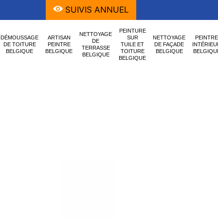
SUIVIS ANNUEL
PEINTURE
NETTOYAGE
DÉMOUSSAGE
ARTISAN
SUR
NETTOYAGE
PEINTRE
DE
DE TOITURE
PEINTRE
TUILE ET
DE FAÇADE
INTÉRIEU
TERRASSE
BELGIQUE
BELGIQUE
TOITURE
BELGIQUE
BELGIQU
BELGIQUE
BELGIQUE