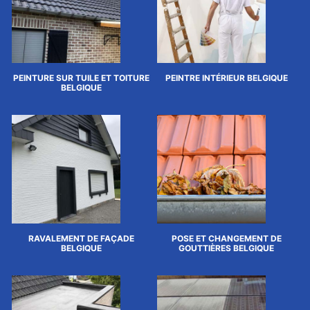
PEINTURE SUR TUILE ET TOITURE
PEINTRE INTÉRIEUR BELGIQUE
BELGIQUE
RAVALEMENT DE FAÇADE
POSE ET CHANGEMENT DE
BELGIQUE
GOUTTIÈRES BELGIQUE