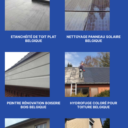
ETANCHÉITÉ DE TOIT PLAT
NETTOYAGE PANNEAU SOLAIRE
BELGIQUE
BELGIQUE
PEINTRE RÉNOVATION BOISERIE
HYDROFUGE COLORÉ POUR
BOIS BELGIQUE
TOITURE BELGIQUE