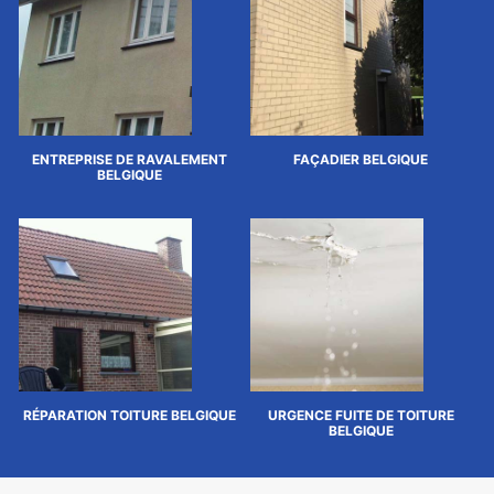
ENTREPRISE DE RAVALEMENT
FAÇADIER BELGIQUE
BELGIQUE
RÉPARATION TOITURE BELGIQUE
URGENCE FUITE DE TOITURE
BELGIQUE